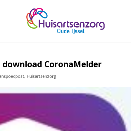
, download CoronaMelder
senspoedpost
,
Huisartsenzorg