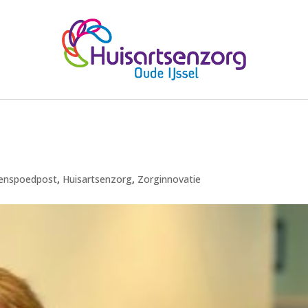
senspoedpost
,
Huisartsenzorg
,
Zorginnovatie