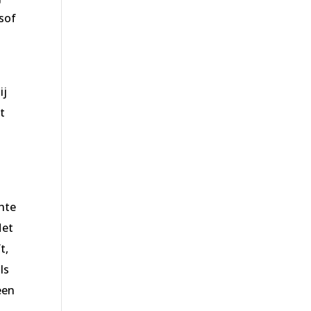
lsof
ij
t
chte
Het
t,
ls
een