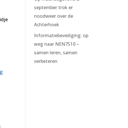
september trok er
t
noodweer over de
idje
Achterhoek
Informatiebeveiliging: op
weg naar NEN7510 –
samen leren, samen
verbeteren
j