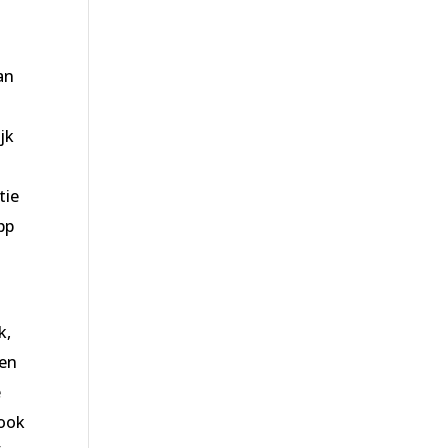
an
jk
k
tie
pp
k,
 en
e
 ook