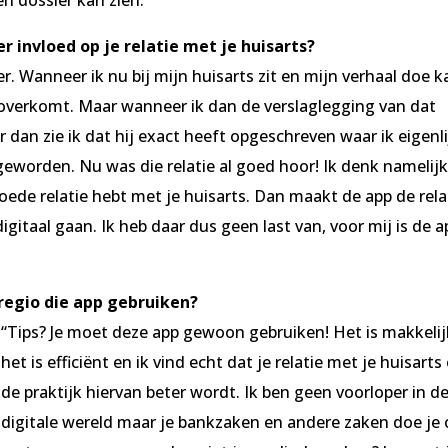
n dossier kan zien.”
r invloed op je relatie met je huisarts?
r. Wanneer ik nu bij mijn huisarts zit en mijn verhaal doe k
al overkomt. Maar wanneer ik dan de verslaglegging van dat
 dan zie ik dat hij exact heeft opgeschreven waar ik eigenli
 geworden. Nu was die relatie al goed hoor! Ik denk namelij
oede relatie hebt met je huisarts. Dan maakt de app de rela
gitaal gaan. Ik heb daar dus geen last van, voor mij is de a
 regio die app gebruiken?
“Tips? Je moet deze app gewoon gebruiken! Het is makkelij
het is efficiënt en ik vind echt dat je relatie met je huisarts
de praktijk hiervan beter wordt. Ik ben geen voorloper in d
digitale wereld maar je bankzaken en andere zaken doe je