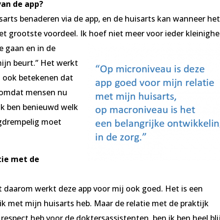
van de app?
sarts benaderen via de app, en de huisarts kan wanneer he
t grootste voordeel. Ik hoef niet meer voor ieder kleinighe
e gaan en in de
jn beurt.” Het werkt
s ook betekenen dat
t, omdat mensen nu
Ik ben benieuwd welk
aagdrempelig moet
tie met de
ist daarom werkt deze app voor mij ook goed. Het is een
k met mijn huisarts heb. Maar de relatie met de praktijk
 respect heb voor de doktersassistenten, ben ik ben heel bli