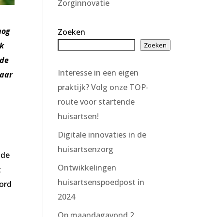
Zorginnovatie
nog
Zoeken
ok
Zoeken
 de
Interesse in een eigen
naar
praktijk? Volg onze TOP-
route voor startende
huisartsen!
Digitale innovaties in de
huisartsenzorg
 de
Ontwikkelingen
t
huisartsenspoedpost in
oord
2024
Op maandagavond 2