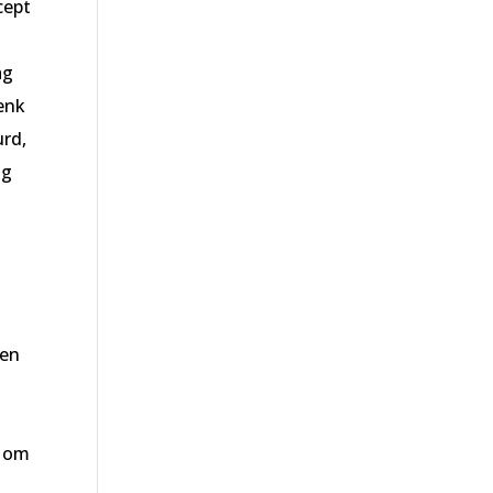
cept
ag
denk
urd,
ug
 en
l om