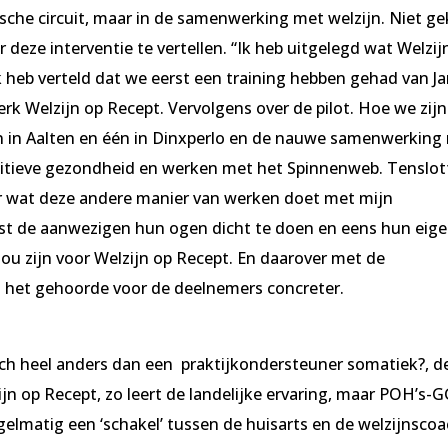
sche circuit, maar in de samenwerking met welzijn. Niet ge
eze interventie te vertellen. “Ik heb uitgelegd wat Welzij
Ik heb verteld dat we eerst een training hebben gehad van J
rk Welzijn op Recept. Vervolgens over de pilot. Hoe we zijn
n in Aalten en één in Dinxperlo en de nauwe samenwerking
ositieve gezondheid en werken met het Spinnenweb. Tenslot
er wat deze andere manier van werken doet met mijn
st de aanwezigen hun ogen dicht te doen en eens hun eig
zou zijn voor Welzijn op Recept. En daarover met de
d het gehoorde voor de deelnemers concreter.
ch heel anders dan een praktijkondersteuner somatiek?, d
zijn op Recept, zo leert de landelijke ervaring, maar POH’s-
gelmatig een ‘schakel’ tussen de huisarts en de welzijnscoa