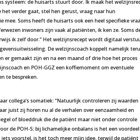
s systeem: de huisarts stuurt door. Ik maak het welzijnsre
 het verder gaat, stel hen gerust, vraag naar hun
e mee. Soms heeft de huisarts ook een heel specifieke vra
Verwezen inwoners zijn vaak al patiënten, ik ken ze. Soms 
rwijs ik zelf door.” Het welzijnsrecept wordt digitaal verstu
evensuitwisseling. De welzijnscoach koppelt namelijk ter
en er gemaakt zijn en na een maand of drie hoe het proces
lzijnscoach en POH-GGZ een koffiemoment om eventuele
n te bespreken.
ar collega’s somatiek: “Natuurlijk controleren zij waarden
Maar juist zij horen nu al de verhalen over eenzaamheid en
iegel of bloeddruk die de patiënt maar niet onder controle
 voor de POH-S: bij lichamelijke onbalans is het een voordee
iets voorstel, is het toch meer míjn idee, terwijl de patiënt