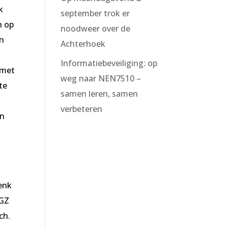
k
september trok er
n op
noodweer over de
an
Achterhoek
Informatiebeveiliging: op
 met
weg naar NEN7510 –
te
samen leren, samen
verbeteren
en
enk
GGZ
ch.