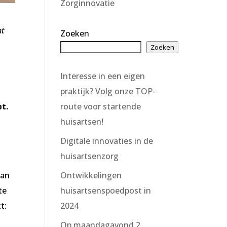
Zorginnovatie
ht
Zoeken
Zoeken
Interesse in een eigen
praktijk? Volg onze TOP-
route voor startende
t.
huisartsen!
Digitale innovaties in de
huisartsenzorg
Ontwikkelingen
kan
huisartsenspoedpost in
te
2024
t:
Op maandagavond 2